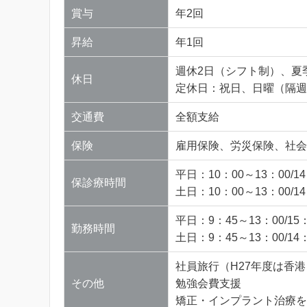
賞与
年2回
昇給
年1回
週休2日（シフト制）、夏
休日
定休日：祝日、日曜（隔週
交通費
全額支給
保険
雇用保険、労災保険、社会
平日：10：00～13：00/14
保診療時間
土日：10：00～13：00/14
平日：9：45～13：00/15
勤務時間
土日：9：45～13：00/14
社員旅行（H27年度は香港
その他
勉強会費支援
矯正・インプラント治療を