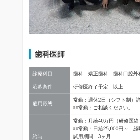
歯科医師
診療科目
歯科 矯正歯科 歯科口腔外
応募条件
研修医終了予定 以上
常勤：週休2日（シフト制）
雇用形態
非常勤：ご相談ください。
常勤：月給40万円（研修医
非常勤：日給25,000円～ 
給与
試用期間 3ヶ月