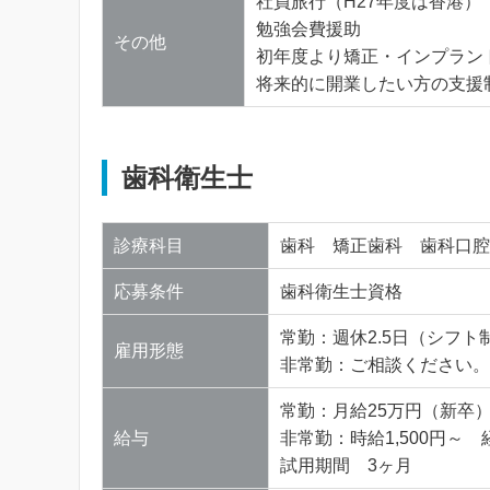
社員旅行（H27年度は香港）
勉強会費援助
その他
初年度より矯正・インプラン
将来的に開業したい方の支援
歯科衛生士
診療科目
歯科 矯正歯科 歯科口腔
応募条件
歯科衛生士資格
常勤：週休2.5日（シフ
雇用形態
非常勤：ご相談ください。
常勤：月給25万円（新卒
給与
非常勤：時給1,500円～
試用期間 3ヶ月