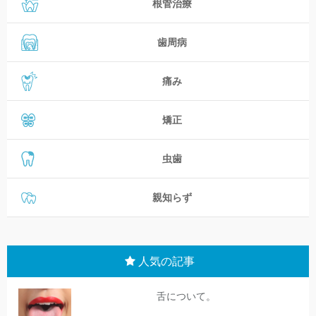
根管治療
歯周病
痛み
矯正
虫歯
親知らず
人気の記事
舌について。