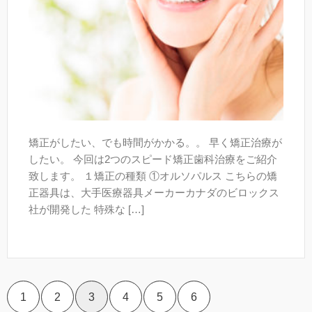
矯正がしたい、でも時間がかかる。。 早く矯正治療が
したい。 今回は2つのスピード矯正歯科治療をご紹介
致します。 １矯正の種類 ①オルソパルス こちらの矯
正器具は、大手医療器具メーカーカナダのビロックス
社が開発した 特殊な […]
1
2
3
4
5
6